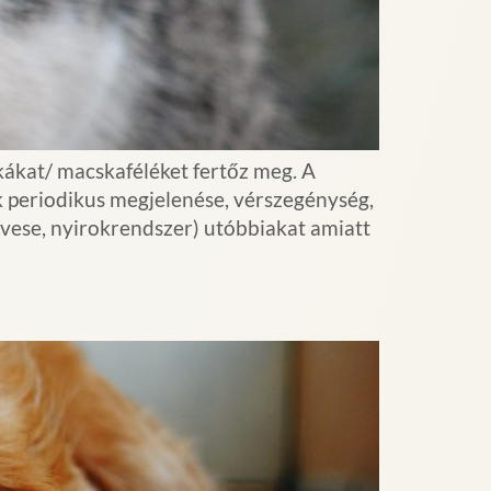
kákat/ macskaféléket fertőz meg. A
k periodikus megjelenése, vérszegénység,
 vese, nyirokrendszer) utóbbiakat amiatt