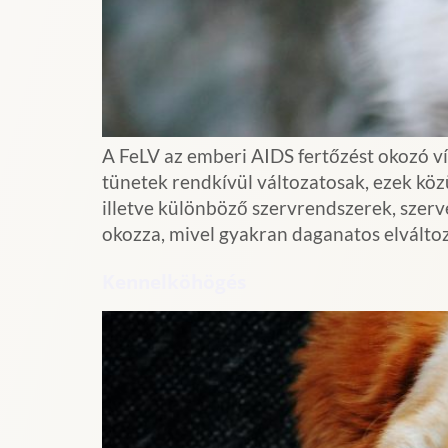
A FeLV az emberi AIDS fertőzést okozó ví
tünetek rendkívül változatosak, ezek köz
illetve különböző szervrendszerek, szerv
okozza, mivel gyakran daganatos elváltoz
Kennelköhögés