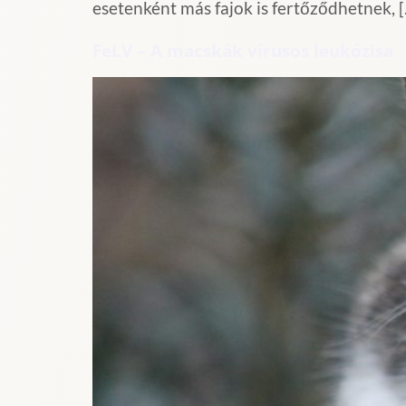
esetenként más fajok is fertőződhetnek, 
FeLV – A macskák vírusos leukózisa