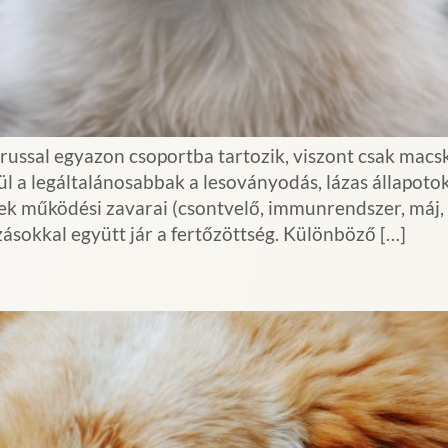
russal egyazon csoportba tartozik, viszont csak macs
ül a legáltalánosabbak a lesoványodás, lázas állapoto
ek működési zavarai (csontvelő, immunrendszer, máj,
ásokkal együtt jár a fertőzöttség. Különböző […]