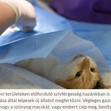
vi területeken előforduló szívférgesség hazánkban is
sa által képesek új állatot megfertőzni. Végleges gazd
hogy a szúnyog macskát, vagy embert csíp meg, beoltva 