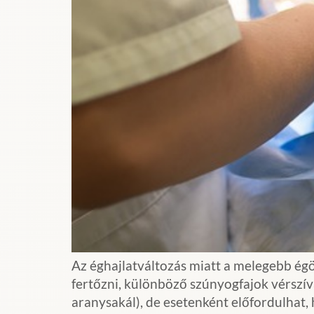
Az éghajlatváltozás miatt a melegebb égö
fertőzni, különböző szúnyogfajok vérszívá
aranysakál), de esetenként előfordulhat, 