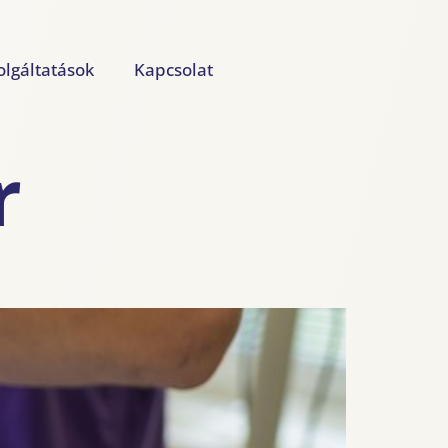
olgáltatások
Kapcsolat
r