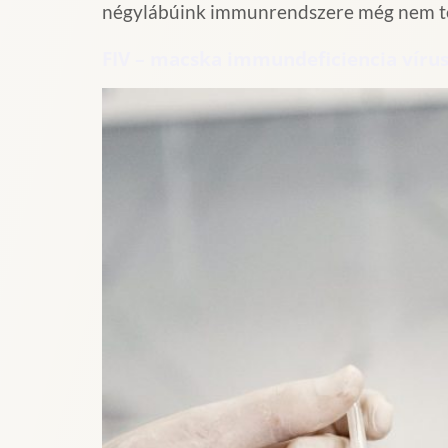
négylábúink immunrendszere még nem tel
FIV – macska immundeficiencia víru