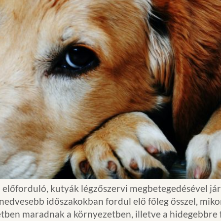
lőforduló, kutyák légzőszervi megbetegedésével járó
dvesebb időszakokban fordul elő főleg ősszel, mikor
tben maradnak a környezetben, illetve a hidegebbre