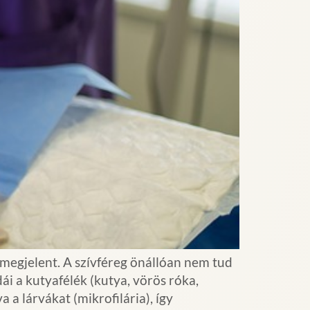
 megjelent. A szívféreg önállóan nem tud
ái a kutyafélék (kutya, vörös róka,
a lárvákat (mikrofilária), így