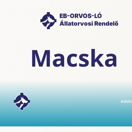
EB-ORVOS-LÓ
Állatorvosi Rendelő
Macska
Adatv